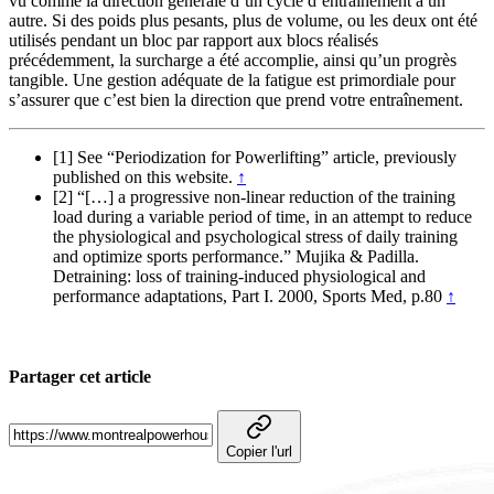
vu comme la direction générale d’un cycle d’entraînement à un
autre. Si des poids plus pesants, plus de volume, ou les deux ont été
utilisés pendant un bloc par rapport aux blocs réalisés
précédemment, la surcharge a été accomplie, ainsi qu’un progrès
tangible. Une gestion adéquate de la fatigue est primordiale pour
s’assurer que c’est bien la direction que prend votre entraînement.
[1] See “Periodization for Powerlifting” article, previously
published on this website.
↑
[2] “[…] a progressive non-linear reduction of the training
load during a variable period of time, in an attempt to reduce
the physiological and psychological stress of daily training
and optimize sports performance.” Mujika & Padilla.
Detraining: loss of training-induced physiological and
performance adaptations, Part I. 2000, Sports Med, p.80
↑
Partager cet article
Copier l'url