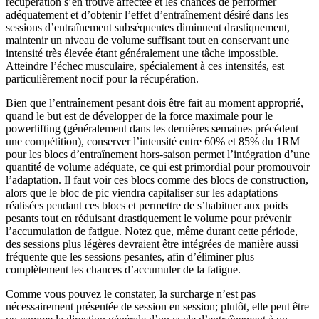
récupération s’en trouve affectée et les chances de performer
adéquatement et d’obtenir l’effet d’entraînement désiré dans les
sessions d’entraînement subséquentes diminuent drastiquement,
maintenir un niveau de volume suffisant tout en conservant une
intensité très élevée étant généralement une tâche impossible.
Atteindre l’échec musculaire, spécialement à ces intensités, est
particulièrement nocif pour la récupération.
Bien que l’entraînement pesant dois être fait au moment approprié,
quand le but est de développer de la force maximale pour le
powerlifting (généralement dans les dernières semaines précédent
une compétition), conserver l’intensité entre 60% et 85% du 1RM
pour les blocs d’entraînement hors-saison permet l’intégration d’une
quantité de volume adéquate, ce qui est primordial pour promouvoir
l’adaptation. Il faut voir ces blocs comme des blocs de construction,
alors que le bloc de pic viendra capitaliser sur les adaptations
réalisées pendant ces blocs et permettre de s’habituer aux poids
pesants tout en réduisant drastiquement le volume pour prévenir
l’accumulation de fatigue. Notez que, même durant cette période,
des sessions plus légères devraient être intégrées de manière aussi
fréquente que les sessions pesantes, afin d’éliminer plus
complètement les chances d’accumuler de la fatigue.
Comme vous pouvez le constater, la surcharge n’est pas
nécessairement présentée de session en session; plutôt, elle peut être