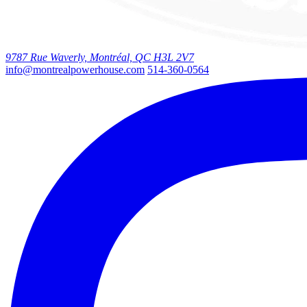
9787 Rue Waverly, Montréal, QC H3L 2V7
info@montrealpowerhouse.com
514-360-0564